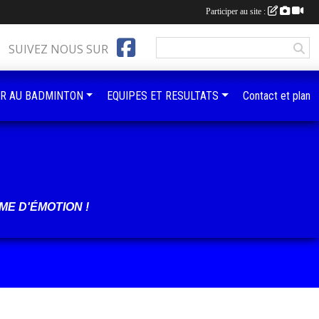
Participer au site :
SUIVEZ NOUS SUR
R AU BADMINTON
EQUIPES ET RESULTATS
Contact et plan
ME D'ÉMOTION !